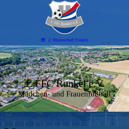
2. Mannschaft Frauen
1. FFC Runkel e.V.
Mädchen- und Frauenfußball